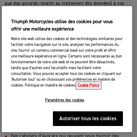
que des accords relatifs au traitement des données) à nos
sous-traitants tiers afin de garantir qu’ils traitent et
sécurisent vos données dans le respect des lois par le biais
des mesures techniques et organisationnelles appropriées.
Triumph Motorcycles utilise des cookies pour vous
offrir une meilleure expérience
Nous sommes également susceptibles de partager vos
Notre site web utilise des cookies et des technologies similaires pour
données à caractère personnel avec :
faciliter votre navigation sur le site, analyser les performances du
site, fournir un contenu commercial basé sur votre profil et offrir
Des concessionnaires ou distributeurs de notre réseau,
une meilleure expérience en ligne. Certains sont nécessaires au bon
aux fins indiquées dans la présente politique de
fonctionnement de notre site web et ne peuvent être désactivés,
confidentialité (p. ex., pour vous fournir des produits ou
tandis que d'autres sont facultatifs mais facilitent votre
des services) ;
consultation. Vous pouvez accepter tous les cookies en cliquant sur
"Autoriser tout" ou en choisissant vos préférences en matière de
Des tiers sélectionnés en vue d’une fusion, d’une vente ou
cookies. Politique en matière de cookies.
Cookie Policy
d’un transfert de parties de notre entreprise ou de nos
actifs. En cas de changement dans notre société, les
nouveaux propriétaires peuvent utiliser vos données à
Paramètres des cookies
caractère personnel dans les conditions décrites dans la
présente politique de confidentialité. Nous pouvons
également chercher à acquérir d’autres entreprises ou à
Autoriser tous les cookies
entreprendre des fusions ;
Des cabinets d’avocats qui peuvent nous fournir des