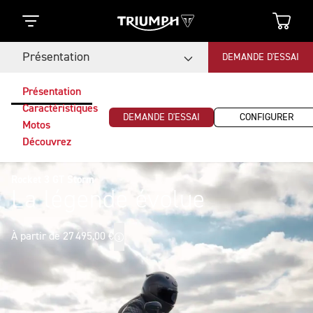
Présentation
DEMANDE D'ESSAI
Présentation
Caractéristiques
DEMANDE D'ESSAI
CONFIGURER
Motos
Découvrez
Rocket 3 GT Storm
La légende évolue
À partir de 27 495,00 €