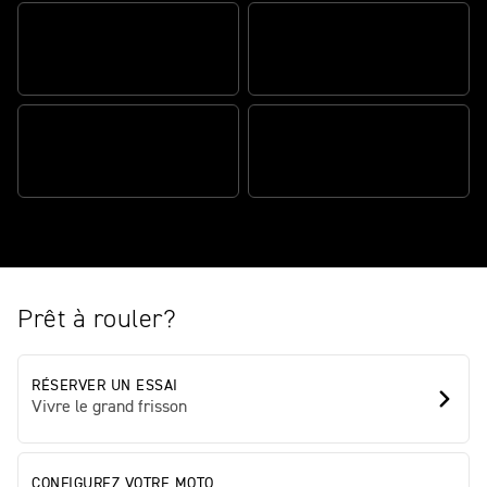
DES PERFORMANCES
PHÉNOMÉNALES
MUSCLÉE ET RAFFINÉE
UN ARSENAL COMPLET
APTITUDES AU TOURING
D’ÉQUIPEMENTS
Prêt à rouler?
RÉSERVER UN ESSAI
Vivre le grand frisson
CONFIGUREZ VOTRE MOTO