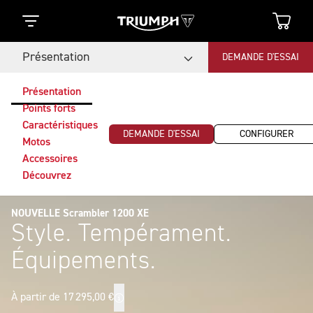
Présentation
DEMANDE D'ESSAI
Présentation
Points forts
Caractéristiques
DEMANDE D'ESSAI
CONFIGURER
Motos
Accessoires
Découvrez
NOUVELLE Scrambler 1200 XE
Style. Tempérament.
Équipements.
À partir de 17 295,00 €