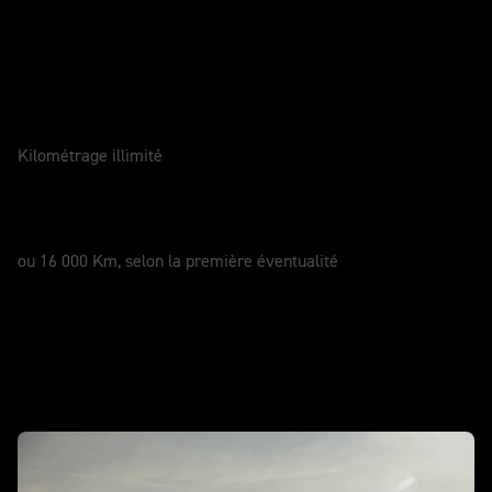
Entretenir votre moto
GARANTIE
2 Ans
Kilométrage illimité
SERVICE
12 Mois
ou 16 000 Km, selon la première éventualité
En action - NOUVELLE Scrambler 1200
XE