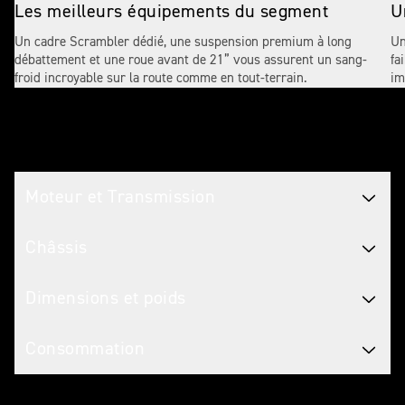
Les meilleurs équipements du segment
U
Un cadre Scrambler dédié, une suspension premium à long
Un
débattement et une roue avant de 21” vous assurent un sang-
fa
froid incroyable sur la route comme en tout-terrain.
im
Caractéristiques Motos
Moteur et Transmission
Châssis
Dimensions et poids
Consommation