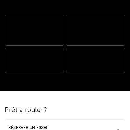
The real deal
LES MEILLEURS
ÉQUIPEMENTS DU
DES PERFORMANCES
SEGMENT
PHÉNOMÉNALES
DES TECHNOLOGIES DE
UN STYLE TYPIQUE DE
POINTE
SCRAMBLER
Prêt à rouler?
RÉSERVER UN ESSAI