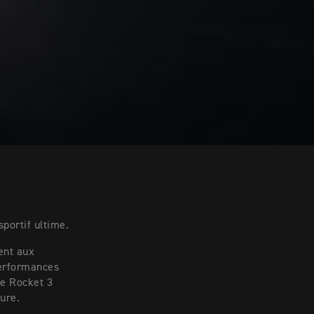
portif ultime.
ent aux
performances
le Rocket 3
ure.