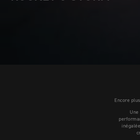
Encore plus
Une 
performan
inégalée
c