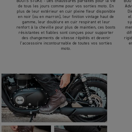
BOOTS STOKE - Des chaussures parfaites pour la vie
BOOT
de tous les jours comme pour vos sorties moto. En
Adv
plus de leur extérieur en cuir pleine fleur disponible
Di
en noir (ou en marron), leur finition vintage haut de
el
gamme, leur doublure en cuir respirant et leur
sy
renfort à la cheville pour plus de maintien, ces boots
mem
résistantes et fiables sont conçues pour supporter
di
des changements de vitesse répétés et devenir
rigi
l’accessoire incontournable de toutes vos sorties
e
moto.