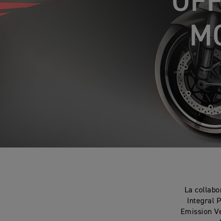
OFF
M
La collabo
Integral 
Emission Ve