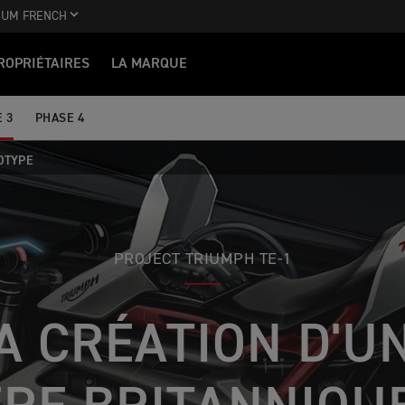
IUM FRENCH
ROPRIÉTAIRES
LA MARQUE
 3
PHASE 4
OTYPE
PROJECT TRIUMPH TE-1
A CRÉATION D'U