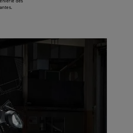
énierie des
antes.