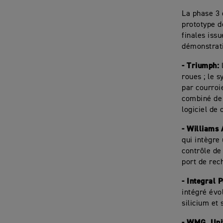
La phase 3 
prototype d
finales iss
démonstrati
- Triumph:
roues ; le 
par courroi
combiné de 
logiciel de
- Williams
qui intègre
contrôle de
port de rec
- Integral 
intégré évo
silicium et
- WMG, Uni