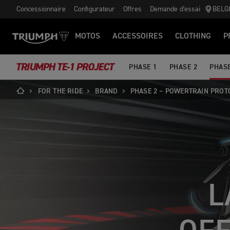
Concessionnaire
Configurateur
Offres
Demande d'essai
BELG
MOTOS
ACCESSOIRES
CLOTHING
P
TRIUMPH TE-1 PROJECT
PHASE 1
PHASE 2
PHASE
FOR THE RIDE
BRAND
PHASE 2 – POWERTRAIN PROT
L