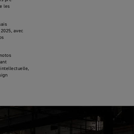
is pré-
e les
sais
 2025, avec
os
 motos
lant
intellectuelle,
sign