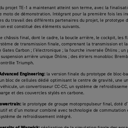
du projet TE-1 a maintenant atteint son terme, avec la finalisat
e moto de démonstration. Intégrant pour la première fois les i
ues du travail des différents partenaires du projet, le prototype
on est constitué des éléments suivants.
le châssis final, dont le cadre, la boucle arrière, le cockpit, les f
système de transmission finale, comprenant la transmission et l
e Gates Carbon ; l’électronique ; la fourche inversée Öhlins ; un
suspension arrière unique Öhlins ; des étriers monobloc Brembo
 contrôle Triumph.
 Advanced Engineering:
la version finale du prototype de bloc-b
 un bloc de cellules dédié optimisant le centre de gravité, une u
 véhicule, un convertisseur CC-CC, un système de refroidissemen
harge et des couvercles stylés en carbone.
Powertrain:
le prototype de groupe motopropulseur final, doté d
lutif et d’un moteur combiné avec technologie de commutation 
 système de refroidissement intégré.
versity of Warwick: