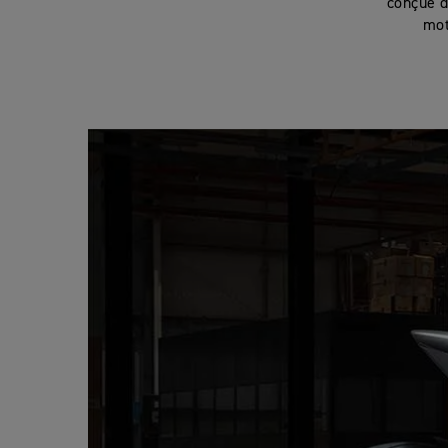
conçue d
mot