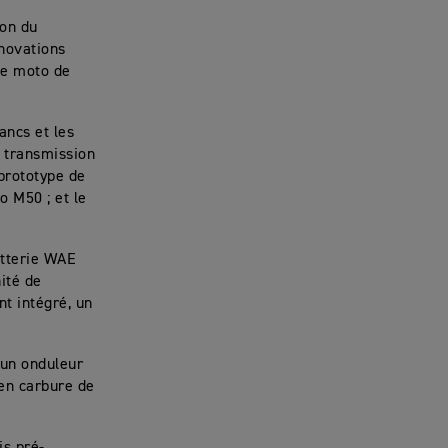
ion du
nnovations
 de moto de
lancs et les
a transmission
 prototype de
 M50 ; et le
atterie WAE
nité de
t intégré, un
’un onduleur
en carbure de