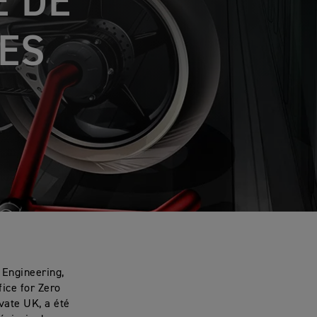
E DE
ES
 Engineering,
fice for Zero
vate UK, a été