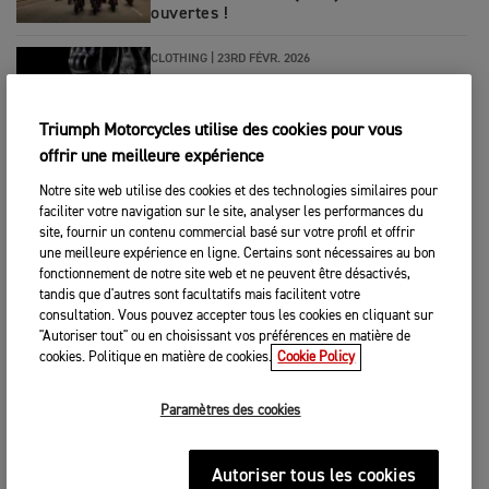
ouvertes !
CLOTHING
|
23RD FÉVR. 2026
Qu’est-ce que PrimaLoft® Isolation ?
Triumph Motorcycles utilise des cookies pour vous
offrir une meilleure expérience
CLOTHING
|
17TH FÉVR. 2026
Notre site web utilise des cookies et des technologies similaires pour
Interview with Bryan Thompson- Owner
faciliter votre navigation sur le site, analyser les performances du
of Thompson Cycles
site, fournir un contenu commercial basé sur votre profil et offrir
une meilleure expérience en ligne. Certains sont nécessaires au bon
fonctionnement de notre site web et ne peuvent être désactivés,
CLOTHING
|
4TH FÉVR. 2026
tandis que d'autres sont facultatifs mais facilitent votre
SYSTÈME 3-COUCHES Comment rester
consultation. Vous pouvez accepter tous les cookies en cliquant sur
chaud et s'équiper plus intelligemment
"Autoriser tout" ou en choisissant vos préférences en matière de
cookies. Politique en matière de cookies.
Cookie Policy
MARQUE
|
3RD FÉVR. 2026
Paramètres des cookies
Que Se Passe-T-Il Lorsque L'élégance
Technique Rencontre L'art Humain ?
Autoriser tous les cookies