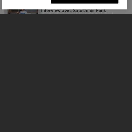
CLOTHING
|
21ST JANV. 2026
Interview avec Satoshi de Fonk
Motorcycles, Japon. Où Triumph vit et
respire à Kobe
MOTOS
COMMENCER
FOR THE RIDE
OWNERS
FACEBOOK
YOUTUBE
TIKTOK