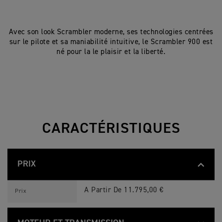
Avec son look Scrambler moderne, ses technologies centrées
sur le pilote et sa maniabilité intuitive, le Scrambler 900 est
né pour la le plaisir et la liberté.
CARACTÉRISTIQUES
PRIX
S
Feature
Details
C
A Partir De 11.795,00 €
Prix
R
A
M
B