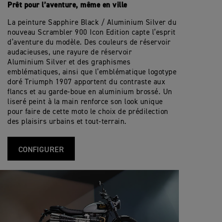
Chasse
Twin shocks with adjustable preload. 1
R
Brushed stainless steel 2 into 2 exhaust
p
Suspension arrière
i
Prêt pour l’aventure, même en ville
échappement
o
9
e
c
n
stainless steel silencers
0
c
a
s
12 L
La peinture Sapphire Black / Aluminium Silver du
Contenance du
Single Ø310mm floating disc, Brembo 4-pi
0
i
Frein avant
t
réservoir
S
f
nouveau Scrambler 900 Icon Edition capte l’esprit
O ring chain
i
Transmission finale
p
i
o
d’aventure du modèle. Des couleurs de réservoir
e
Single Ø255mm disc, Nissin 2-piston floa
c
n
Frein arrière
223 kg
audacieuses, une rayure de réservoir
c
Poids pleins faits
a
Wet, multi-plate torque assist clutch
s
Embrayage
i
t
Aluminium Silver et des graphismes
f
Analogue speedometer with LCD multi-fu
i
Affichage et
emblématiques, ainsi que l’emblématique logotype
i
o
5 speed
fonctions du tableau
Boîte de vitesses
doré Triumph 1907 apportent du contraste aux
c
n
de bord
a
s
flancs et au garde-boue en aluminium brossé. Un
t
liseré peint à la main renforce son look unique
i
pour faire de cette moto le choix de prédilection
o
n
des plaisirs urbains et tout-terrain.
s
CONFIGURER