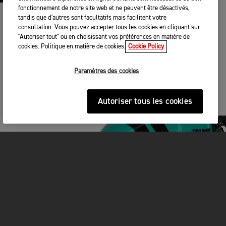
fonctionnement de notre site web et ne peuvent être désactivés,
ACCESSOIRES TRIUMPH
tandis que d'autres sont facultatifs mais facilitent votre
consultation. Vous pouvez accepter tous les cookies en cliquant sur
"Autoriser tout" ou en choisissant vos préférences en matière de
Plus de 120 accessoires d’origine Triumph tournés vers une
cookies. Politique en matière de cookies.
Cookie Policy
utilisation tout-terrain ou au quotidien vous permettent de
personnaliser votre moto en fonction de votre usage.
Paramètres des cookies
VOIR PLUS
Autoriser tous les cookies