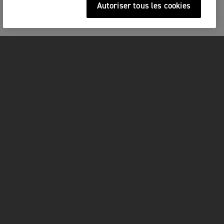
Autoriser tous les cookies
MOTOS
COMMENCER
FOR THE RIDE
OWNERS
FACEBOOK
YOUTUBE
TIKTOK