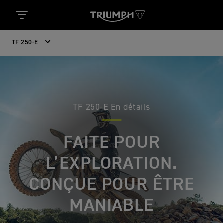
TF 250-E
TF 250-E En détails
FAITE POUR
L’EXPLORATION.
CONÇUE POUR ÊTRE
MANIABLE