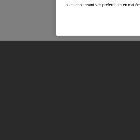
ou en choisissant vos préférences en matière
FOR THE RIDE
OWNERS
BRAND
MY TRIUMPH AP