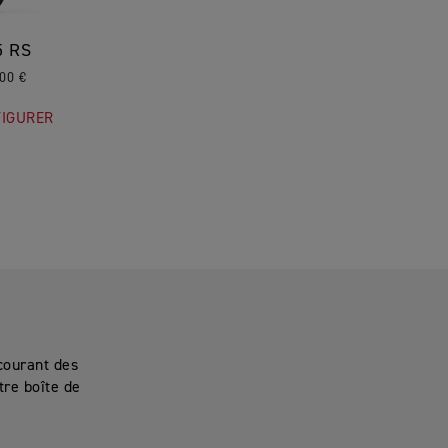
5 RS
,00 €
IGURER
courant des
re boîte de