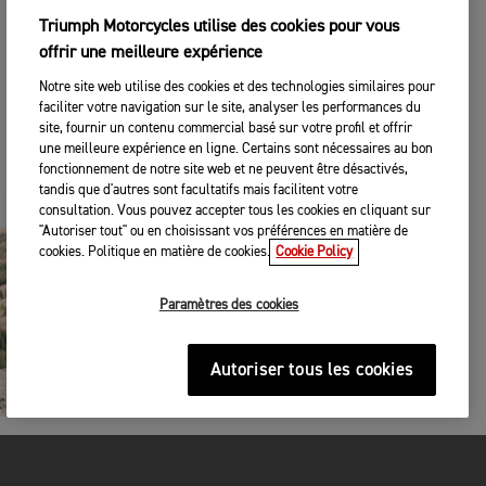
pas dépasser la limite de poids recommandée. En
Triumph Motorcycles utilise des cookies pour vous
cas de doute, consultez le Manuel du propriétaire.
offrir une meilleure expérience
Vous pouvez télécharger gratuitement un
Notre site web utilise des cookies et des technologies similaires pour
exemplaire sur ce site Web.
faciliter votre navigation sur le site, analyser les performances du
site, fournir un contenu commercial basé sur votre profil et offrir
une meilleure expérience en ligne. Certains sont nécessaires au bon
MANUEL
fonctionnement de notre site web et ne peuvent être désactivés,
tandis que d'autres sont facultatifs mais facilitent votre
consultation. Vous pouvez accepter tous les cookies en cliquant sur
"Autoriser tout" ou en choisissant vos préférences en matière de
cookies. Politique en matière de cookies.
Cookie Policy
Paramètres des cookies
Autoriser tous les cookies
Une répartition équitable du poids sur votre moto vous